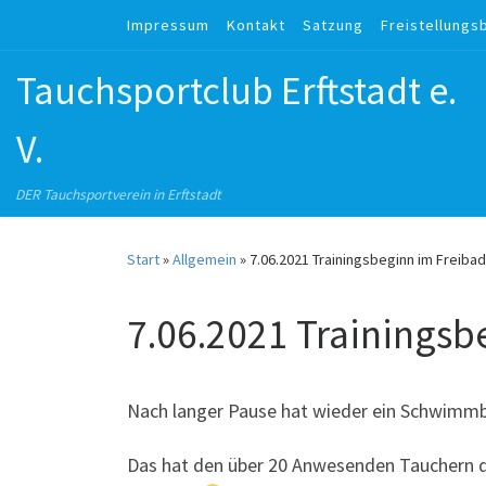
Impressum
Kontakt
Satzung
Freistellungs
Zum Inhalt springen
Tauchsportclub Erftstadt e.
V.
DER Tauchsportverein in Erftstadt
Start
»
Allgemein
»
7.06.2021 Trainingsbeginn im Freiba
7.06.2021 Trainingsb
Nach langer Pause hat wieder ein Schwimm
Das hat den über 20 Anwesenden Tauchern du