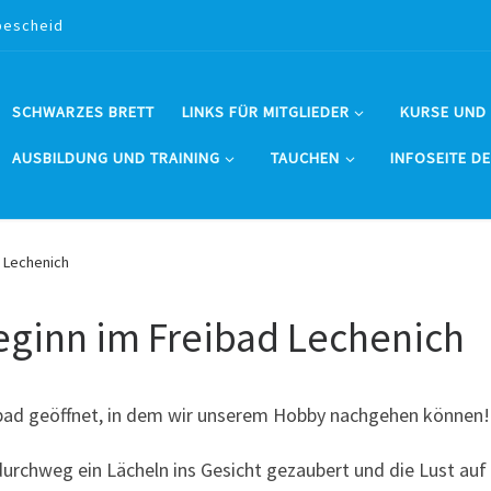
bescheid
SCHWARZES BRETT
LINKS FÜR MITGLIEDER
KURSE UND
AUSBILDUNG UND TRAINING
TAUCHEN
INFOSEITE D
d Lechenich
eginn im Freibad Lechenich
bad geöffnet, in dem wir unserem Hobby nachgehen können!
rchweg ein Lächeln ins Gesicht gezaubert und die Lust auf