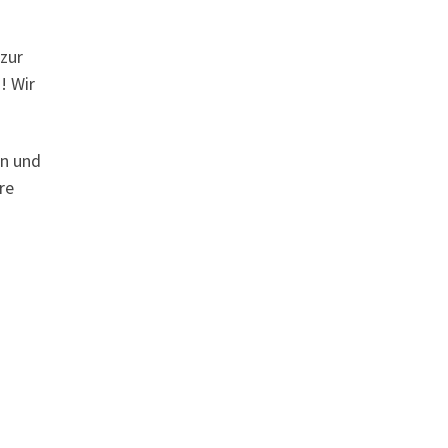
zur
! Wir
en und
re