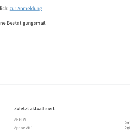
lich:
zur Anmeldung
ine Bestätigungsmail.
Zuletzt aktuallisiert
AK HLW
Der
Apnoe AK 1
Digi