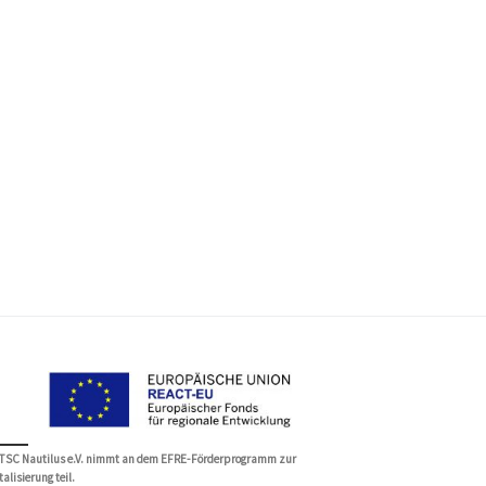
 TSC Nautilus e.V. nimmt an dem EFRE-Förderprogramm zur
talisierung teil.