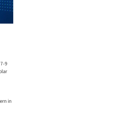
 7-9
blar
ern in