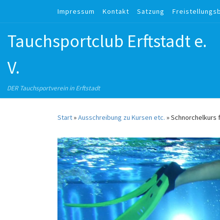
Impressum
Kontakt
Satzung
Freistellungs
Zum Inhalt springen
Tauchsportclub Erftstadt e.
V.
DER Tauchsportverein in Erftstadt
Start
»
Ausschreibung zu Kursen etc.
»
Schnorchelkurs 