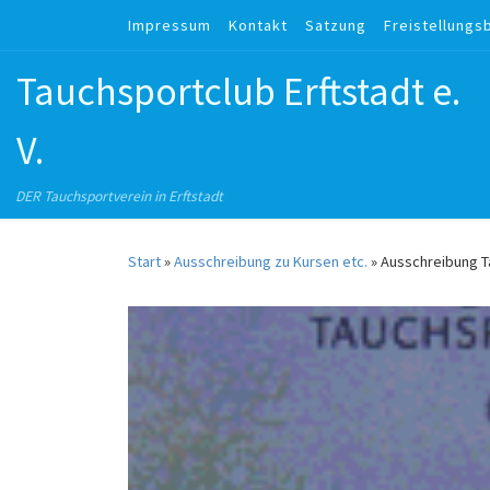
Impressum
Kontakt
Satzung
Freistellungs
Zum Inhalt springen
Tauchsportclub Erftstadt e.
V.
DER Tauchsportverein in Erftstadt
Start
»
Ausschreibung zu Kursen etc.
»
Ausschreibung Ta