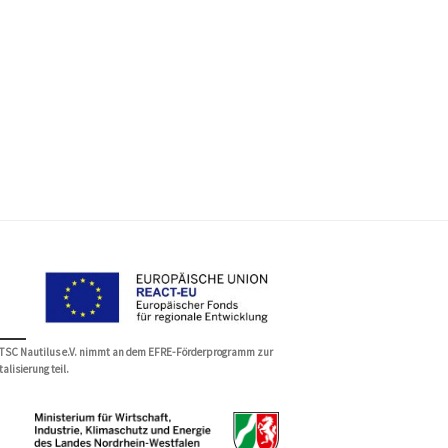
 TSC Nautilus e.V. nimmt an dem EFRE-Förderprogramm zur
talisierung teil.