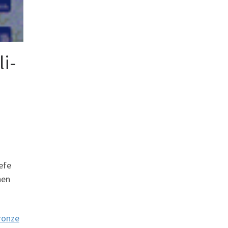
i-
efe
nen
ronze