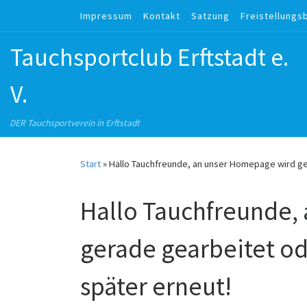
Impressum
Kontakt
Satzung
Freistellungs
Zum Inhalt springen
Tauchsportclub Erftstadt e.
V.
DER Tauchsportverein in Erftstadt
Start
»
Hallo Tauchfreunde, an unser Homepage wird ger
Hallo Tauchfreunde,
gerade gearbeitet ode
später erneut!