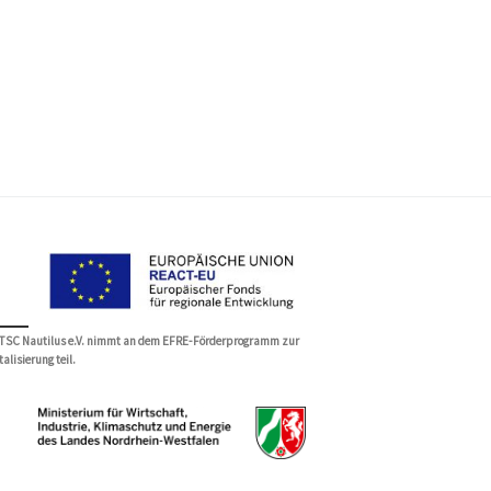
 TSC Nautilus e.V. nimmt an dem EFRE-Förderprogramm zur
talisierung teil.