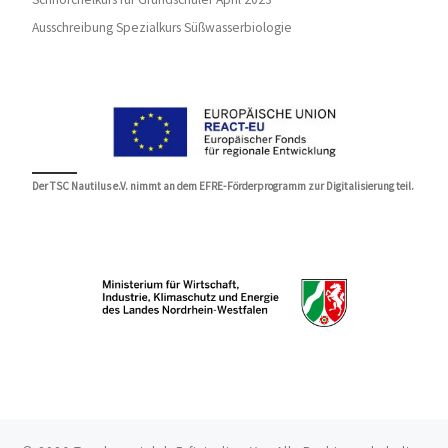
Ausschreibung Spezialkurs Süßwasserbiologie
Der TSC Nautilus e.V. nimmt an dem EFRE-Förderprogramm zur Digitalisierung teil.