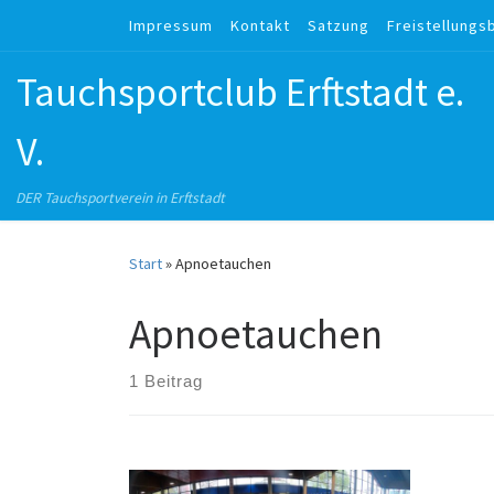
Impressum
Kontakt
Satzung
Freistellungs
Zum Inhalt springen
Tauchsportclub Erftstadt e.
V.
DER Tauchsportverein in Erftstadt
Start
»
Apnoetauchen
Apnoetauchen
1 Beitrag