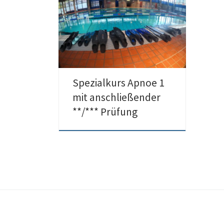
Henrike, Apnoe-TL***, aus Leverkusen
hat einen super Kurs gehalten. Mit
entsprechender Atemtechnik und
Vorbereitung wurden die 60m-
Strecke und sogar 3,5min Zeittauchen
geschafft.
Spezialkurs Apnoe 1
mit anschließender
**/*** Prüfung