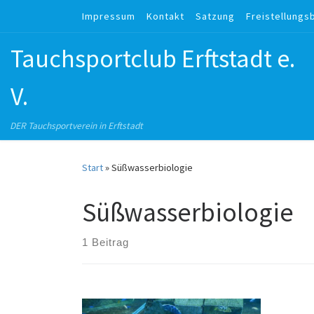
Impressum
Kontakt
Satzung
Freistellungs
Zum Inhalt springen
Tauchsportclub Erftstadt e.
V.
DER Tauchsportverein in Erftstadt
Start
»
Süßwasserbiologie
Süßwasserbiologie
1 Beitrag