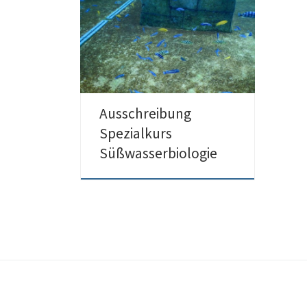
29./30.04.2023 findet der Spezialkurs
Süßwasserbiologie statt.
Anmeldungen ab sofort
möglich. Anmeldeschluss ist der
15.04.2023 Weitere Details, sowie […]
Ausschreibung
Spezialkurs
Süßwasserbiologie