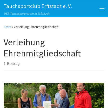
Tauchsportclub Erftstadt e. V.
Zum Inhalt springen
Me
DER Tauchsportverein in Erftstadt
Start
»
Verleihung Ehrenmitgliedschaft
Verleihung
Ehrenmitgliedschaft
1 Beitrag