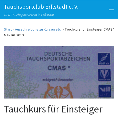
Tauchsportclub Erftstadt e. V.
Zum Inhalt springen
Me
DER Tauchsportverein in Erftstadt
Start
»
Ausschreibung zu Kursen etc.
»
Tauchkurs für Einsteiger CMAS*
Mai-Juli 2019
Tauchkurs für Einsteiger