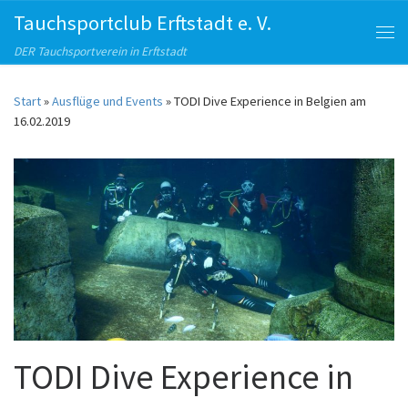
Tauchsportclub Erftstadt e. V.
Zum Inhalt springen
Me
DER Tauchsportverein in Erftstadt
Start
»
Ausflüge und Events
»
TODI Dive Experience in Belgien am
16.02.2019
TODI Dive Experience in