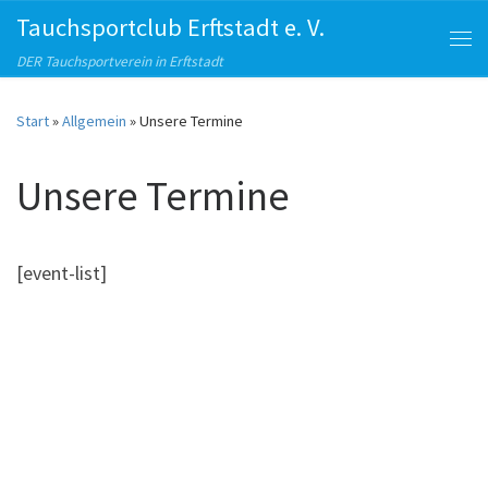
Tauchsportclub Erftstadt e. V.
Zum Inhalt springen
Me
DER Tauchsportverein in Erftstadt
Start
»
Allgemein
»
Unsere Termine
Unsere Termine
[event-list]