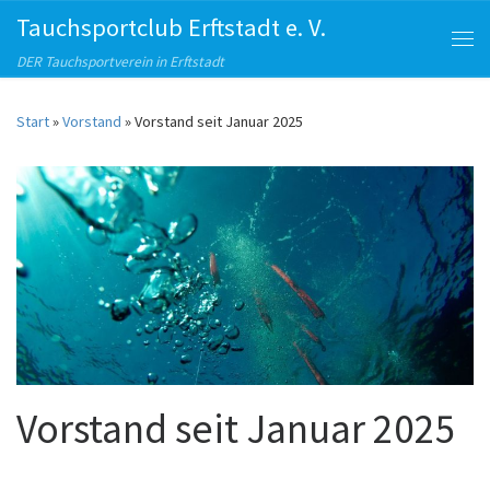
Tauchsportclub Erftstadt e. V.
Zum Inhalt springen
Me
DER Tauchsportverein in Erftstadt
Start
»
Vorstand
»
Vorstand seit Januar 2025
Vorstand seit Januar 2025