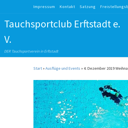
Impressum
Kontakt
Satzung
Freistellungs
Zum Inhalt springen
Tauchsportclub Erftstadt e.
V.
DER Tauchsportverein in Erftstadt
Start
»
Ausflüge und Events
»
4. Dezember 2019 Weihna