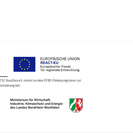
 TSC Nautilus e.V. nimmt an dem EFRE-Förderprogramm zur
talisierung teil.